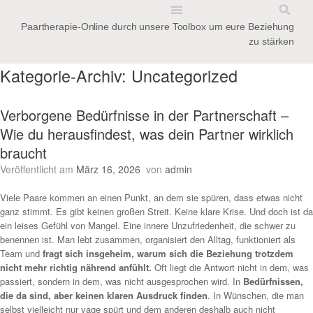
Paartherapie-Online durch unsere Toolbox um eure Beziehung
BEZIEHUNGS-NOTFALL-KIT
zu stärken
Kategorie-Archiv:
Uncategorized
Verborgene Bedürfnisse in der Partnerschaft –
Wie du herausfindest, was dein Partner wirklich
braucht
Veröffentlicht am
März 16, 2026
von
admin
Viele Paare kommen an einen Punkt, an dem sie spüren, dass etwas nicht
ganz stimmt. Es gibt keinen großen Streit. Keine klare Krise. Und doch ist da
ein leises Gefühl von Mangel. Eine innere Unzufriedenheit, die schwer zu
benennen ist. Man lebt zusammen, organisiert den Alltag, funktioniert als
Team und
fragt sich insgeheim, warum sich die Beziehung trotzdem
nicht mehr richtig nährend anfühlt.
Oft liegt die Antwort nicht in dem, was
passiert, sondern in dem, was nicht ausgesprochen wird. In
Bedürfnissen,
die da sind, aber keinen klaren Ausdruck finden
. In Wünschen, die man
selbst vielleicht nur vage spürt und dem anderen deshalb auch nicht