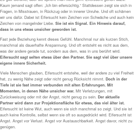
Kaum jemand sagt offen: „Ich bin eifersüchtig.“ Stattdessen zeigt sie sich in
Fragen, in Misstrauen, in Rückzug oder in innerer Unruhe. Und oft schämen
wir uns dafür. Dabei ist Eifersucht kein Zeichen von Schwäche und auch kein
Zeichen von mangelnder Liebe.
Sie ist ein Signal. Ein Hinweis darauf,
dass in uns etwas unsicher geworden ist.
Fast jede Beziehung kennt dieses Gefühl. Manchmal nur als kurzen Stich,
manchmal als dauerhafte Anspannung. Und oft entsteht es nicht aus dem,
was der andere gerade tut, sondern aus dem, was in uns berührt wird.
Eifersucht sagt selten etwas über den Partner. Sie sagt viel über unsere
eigene innere Sicherheit.
Viele Menschen glauben, Eifersucht entstehe, weil der andere zu viel Freiheit
hat, zu wenig Nähe zeigt oder nicht genug Rücksicht nimmt.
Doch in der
Tiefe ist sie fast immer verbunden mit alten Erfahrungen. Mit
Momenten, in denen Nähe unsicher war.
Mit Verletzungen, mit
Zurückweisung oder mit der Angst, nicht genug zu sein.
Der aktuelle
Partner wird dann zur Projektionsfläche für etwas, das viel älter ist.
Eifersucht ist keine Wut, auch wenn sie sich manchmal so zeigt. Und sie ist
auch keine Kontrolle, selbst wenn sie oft so ausgedrückt wird. Eifersucht ist
Angst. Angst vor Verlust. Angst vor Austauschbarkeit. Angst davor, nicht zu
genügen.