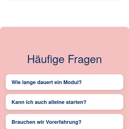
Häufige Fragen
Wie lange dauert ein Modul?
Im Schnitt etwa 2 Wochen – je nachdem, wie
Kann ich auch alleine starten?
intensiv ihr die Übungen macht und wie viel Zeit
ihr mitbringt.
Ja. Viele beginnen alleine, wenn der Partner
Brauchen wir Vorerfahrung?
noch unsicher ist. Veränderungen geschehen