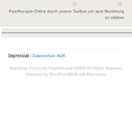
Paartherapie-Online durch unsere Toolbox um eure Beziehung
BEZIEHUNGS-NOTFALL-KIT
zu stärken
Impressum
|
Datenschutz
AGB
Münchner Forum für Paartherapie ©2025 All Rights Reserved
Powered by WordPress
Built with Elementor